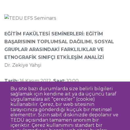
EĞİTİM FAKÜLTESİ SEMİNERLERİ: EĞİTİM
BAŞARISININ TOPLUMSAL DAĞILIMI, SOSYAL
GRUPLAR ARASINDAKİ FARKLILIKLAR VE
ETNOGRAFİK SINIFÇI ETKİLEŞİM ANALİZİ
Dr. Zekiye Yahşi
Tarih:
16 Kasım 2012,
Saat:
10:00
Yer:
TEDÜ Fatma-Semih Akbil Kültür Merkezi
Bu site bazı durumlarda size belirli bilgileri
sağlamak için kendine ait ya da üçüncü taraf
uygulamalara ait “çerezler” (cookie)
kullanabilir. Çerez, bir web sitesinin
tarayıcınıza gönderdiği küçük bir metinsel
elementtir. Sizin sabit diskinizde depolanır ve
TEDÜ açısından tamamen anonim bir
Dipnot
Sıkça Sorulan Sorular
içeriktir. Çerez kullanımını standart bir