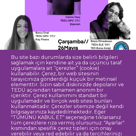
Bu site bazı durumlarda size belirli bilgileri
sağlamak için kendine ait ya da üçüncü taraf
uygulamalara ait “çerezler” (cookie)
kullanabilir. Çerez, bir web sitesinin
tarayıcınıza gönderdiği küçük bir metinsel
elementtir. Sizin sabit diskinizde depolanır ve
TEDÜ açısından tamamen anonim bir
Dipnot
Sıkça Sorulan Sorular
içeriktir. Çerez kullanımını standart bir
uygulamadır ve birçok web sitesi bunları
Kişisel Verilerin Korunması
kullanmaktadır. Çerezler sitemize değil kendi
Gizlilik Politikası
Sorumluluk Reddi
bilgisayarınıza kaydedilmektedir. Eğer
"TÜMÜNÜ KABUL ET" seçeneğine tıklarsanız
Açık Rıza
Kurumsal Kimlik
tüm çerezlere rıza vermiş olursunuz. "Ayarlar"
kısmından spesifik çerez tipleri için onay
© TED Üniversitesi. Ziya Gökalp Caddesi No:48 06420, Kolej
verebilir veya red edebilir ya da tercihlerinizi