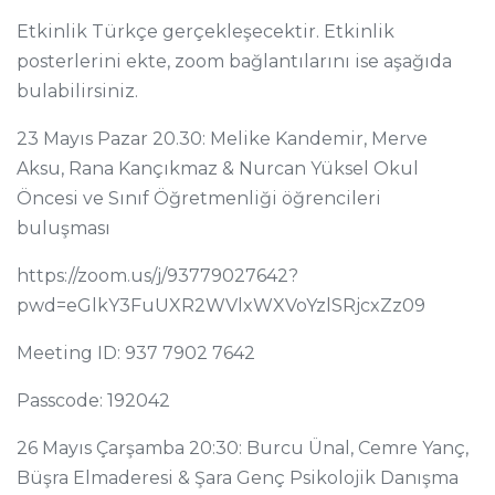
Etkinlik Türkçe gerçekleşecektir. Etkinlik
posterlerini ekte, zoom bağlantılarını ise aşağıda
bulabilirsiniz.
23 Mayıs Pazar 20.30: Melike Kandemir, Merve
Aksu, Rana Kançıkmaz & Nurcan Yüksel Okul
Öncesi ve Sınıf Öğretmenliği öğrencileri
buluşması
https://zoom.us/j/93779027642?
pwd=eGlkY3FuUXR2WVlxWXVoYzlSRjcxZz09
Meeting ID: 937 7902 7642
Passcode: 192042
26 Mayıs Çarşamba 20:30: Burcu Ünal, Cemre Yanç,
Büşra Elmaderesi & Şara Genç Psikolojik Danışma