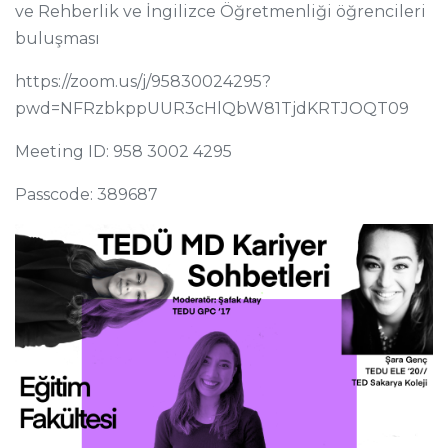
ve Rehberlik ve İngilizce Öğretmenliği öğrencileri
buluşması
https://zoom.us/j/95830024295?
pwd=NFRzbkppUUR3cHlQbW81TjdKRTJOQT09
Meeting ID: 958 3002 4295
Passcode: 389687