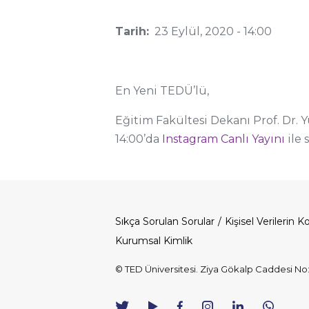
Tarih:
23 Eylül, 2020 - 14:00
En Yeni TEDÜ’lü,
Eğitim Fakültesi Dekanı Prof. Dr.
14:00’da
Instagram Canlı Yayını
ile 
Sıkça Sorulan Sorular
Kişisel Verilerin 
Dipnot
Kurumsal Kimlik
© TED Üniversitesi. Ziya Gökalp Caddesi N
TED
TED
TED
TED
TED