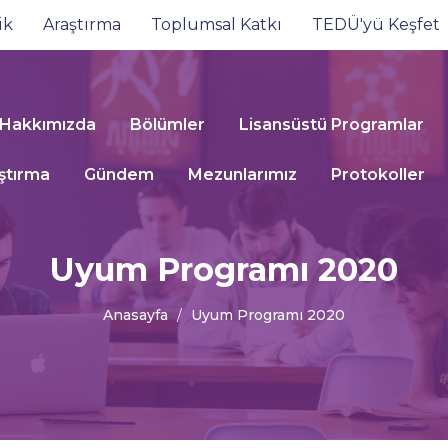
ik
Araştırma
Toplumsal Katkı
TEDÜ'yü Keşfet
Hakkımızda
Bölümler
Lisansüstü Programlar
ştırma
Gündem
Mezunlarımız
Protokoller
Uyum Programı 2020
Anasayfa
Uyum Programı 2020