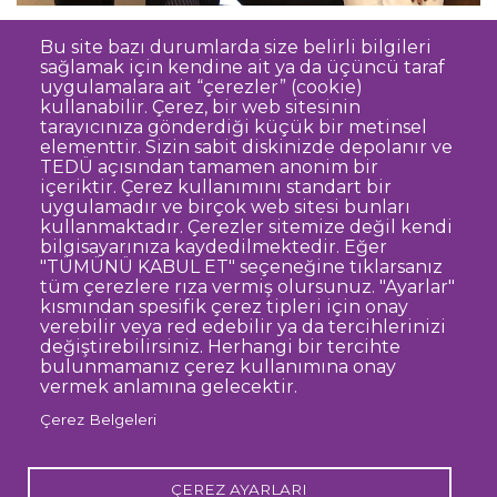
Bu site bazı durumlarda size belirli bilgileri
sağlamak için kendine ait ya da üçüncü taraf
uygulamalara ait “çerezler” (cookie)
kullanabilir. Çerez, bir web sitesinin
tarayıcınıza gönderdiği küçük bir metinsel
elementtir. Sizin sabit diskinizde depolanır ve
TEDÜ açısından tamamen anonim bir
Dipnot
Sıkça Sorulan Sorular
içeriktir. Çerez kullanımını standart bir
uygulamadır ve birçok web sitesi bunları
Kişisel Verilerin Korunması
kullanmaktadır. Çerezler sitemize değil kendi
Gizlilik Politikası
Sorumluluk Reddi
bilgisayarınıza kaydedilmektedir. Eğer
"TÜMÜNÜ KABUL ET" seçeneğine tıklarsanız
Açık Rıza
Kurumsal Kimlik
tüm çerezlere rıza vermiş olursunuz. "Ayarlar"
kısmından spesifik çerez tipleri için onay
© TED Üniversitesi. Ziya Gökalp Caddesi No:48 06420, Kolej
verebilir veya red edebilir ya da tercihlerinizi
Çankaya ANKARA
değiştirebilirsiniz. Herhangi bir tercihte
bulunmamanız çerez kullanımına onay
vermek anlamına gelecektir.
TED
TED
TED
TED
TED
Çerez Belgeleri
Üniversitesi
Üniversitesi
Üniversitesi
Üniversitesi
Üniversitesi
WhatsApp
Twitter
YouTube
Facebook
Instagram
LinkedIn
ile
sayfası
kanalı
sayfası
sayfası
sayfası
iletişime
geç
ÇEREZ AYARLARI