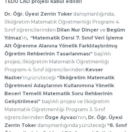
TEDÜ LAD projesi kabul edildi!
Dr. Öğr. Üyesi Zerrin Toker
danışmanlığında,
İlköğretim Matematik Öğretmenliği Programı 4.
Sınıf öğrencilerinden
Dilan Nur Dinçer
ve
Begüm
Yılmaz
’ın
,
“Matematik Dersi 7. Sınıf Veri İşleme
Alt Öğrenme Alanına Yönelik Farklılaştırılmış
Öğretim Rehberinin Tasarlanması”
başlıklı
projesi, İlköğretim Matematik Öğretmenliği
Programı 4. Sınıf öğrencilerinden
Kevser
Nazlıer
’in
,
yürüteceği
“İlköğretim Matematik
Öğretmeni Adaylarının Kullanımına Yönelik
Beceri Temelli Matematik Soru Rehberinin
Geliştirilmesi”
başlıklı projesi ve İlköğretim
Matematik Öğretmenliği Programı 3. Sınıf
öğrencilerinden
Özge Ayvacı
’nın
,
Dr. Öğr. Üyesi
Zerrin Toker
danışmanlığında yürüteceği
“8. Sınıf