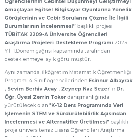
Öğrencilerinin Cebirsel Düşünmeyi Geliştirmeyi
Amaçlayan Eğitsel Bilgisayar Oyunlarına Yönelik
Görüşlerinin ve Cebir Sorularını Çözme İle İlgili
Durumlarının İncelenmesi”
başlıklı projesi
TÜBİTAK 2209-A Üniversite Öğrencileri
Araştırma Projeleri Destekleme Programı
2023
Yılı 1.Dönem çağrısı kapsamında tarafından
desteklenmeye layık görülmüştür.
Aynı zamanda,
İlköğretim Matematik Öğretmenliği
Programı 4. Sınıf öğrencilerinden
Esinnur Albayrak
, Sevim Berhiv Acay , Zeynep Naz Sezer
'in
Dr.
Öğr. Üyesi Zerrin Toker
danışmanlığında
yürütülecek olan
"K-12 Ders Programında Veri
Işlemenin STEM ve Sürdürülebilirlik Açısından
Incelenmesi ve Alternatifler Üretilmesi"
başlıklı
proje üniversitemiz Lisans Öğrencileri Araştırma