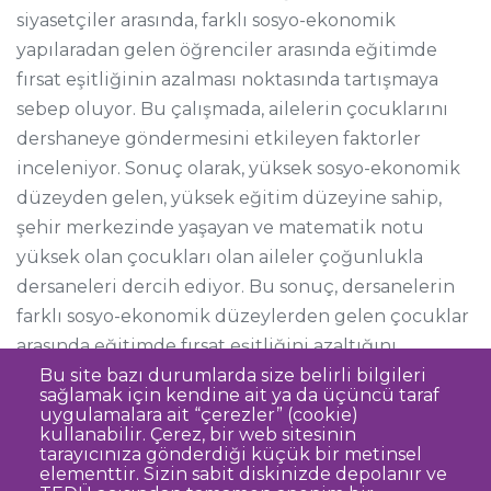
siyasetçiler arasında, farklı sosyo-ekonomik
yapılaradan gelen öğrenciler arasında eğitimde
fırsat eşitliğinin azalması noktasında tartışmaya
sebep oluyor. Bu çalışmada, ailelerin çocuklarını
dershaneye göndermesini etkileyen faktorler
inceleniyor. Sonuç olarak, yüksek sosyo-ekonomik
düzeyden gelen, yüksek eğitim düzeyine sahip,
şehir merkezinde yaşayan ve matematik notu
yüksek olan çocukları olan aileler çoğunlukla
dersaneleri dercih ediyor. Bu sonuç, dersanelerin
farklı sosyo-ekonomik düzeylerden gelen çocuklar
arasında eğitimde fırsat eşitliğini azaltığını
göstermektedir.
Bu site bazı durumlarda size belirli bilgileri
sağlamak için kendine ait ya da üçüncü taraf
uygulamalara ait “çerezler” (cookie)
kullanabilir. Çerez, bir web sitesinin
tarayıcınıza gönderdiği küçük bir metinsel
elementtir. Sizin sabit diskinizde depolanır ve