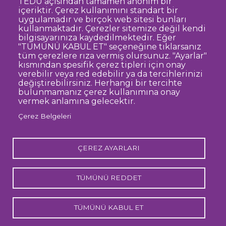
TEDÜ açısından tamamen anonim bir
Dipnot
Sıkça Sorulan Sorular
içeriktir. Çerez kullanımını standart bir
uygulamadır ve birçok web sitesi bunları
Kişisel Verilerin Korunması
kullanmaktadır. Çerezler sitemize değil kendi
Gizlilik Politikası
Sorumluluk Reddi
bilgisayarınıza kaydedilmektedir. Eğer
"TÜMÜNÜ KABUL ET" seçeneğine tıklarsanız
Açık Rıza
Kurumsal Kimlik
tüm çerezlere rıza vermiş olursunuz. "Ayarlar"
kısmından spesifik çerez tipleri için onay
© TED Üniversitesi. Ziya Gökalp Caddesi No:48 06420, Kolej
verebilir veya red edebilir ya da tercihlerinizi
Çankaya ANKARA
değiştirebilirsiniz. Herhangi bir tercihte
bulunmamanız çerez kullanımına onay
vermek anlamına gelecektir.
TED
TED
TED
TED
TED
Çerez Belgeleri
Üniversitesi
Üniversitesi
Üniversitesi
Üniversitesi
Üniversitesi
WhatsApp
Twitter
YouTube
Facebook
Instagram
LinkedIn
ile
sayfası
kanalı
sayfası
sayfası
sayfası
iletişime
geç
ÇEREZ AYARLARI
TÜMÜNÜ REDDET
TÜMÜNÜ KABUL ET