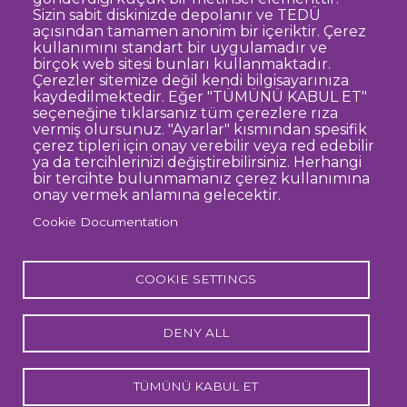
Sizin sabit diskinizde depolanır ve TEDÜ
açısından tamamen anonim bir içeriktir. Çerez
Dipnot
Clarification Text on Personal Data
kullanımını standart bir uygulamadır ve
Processing
birçok web sitesi bunları kullanmaktadır.
Disclaimer
Corporate Identity
Çerezler sitemize değil kendi bilgisayarınıza
kaydedilmektedir. Eğer "TÜMÜNÜ KABUL ET"
Open Consent Statement
seçeneğine tıklarsanız tüm çerezlere rıza
vermiş olursunuz. "Ayarlar" kısmından spesifik
© TED University. Ziya Gökalp Caddesi No:48 06420, Kolej
çerez tipleri için onay verebilir veya red edebilir
Çankaya - Ankara
ya da tercihlerinizi değiştirebilirsiniz. Herhangi
bir tercihte bulunmamanız çerez kullanımına
onay vermek anlamına gelecektir.
TED
TED
TED
TED
TED
Cookie Documentation
University
University
University
University
University
Contact
Twitter
YouTube
Facebook
Instagram
LinkedIn
via
page
channel
page
page
page
WhatsApp
COOKIE SETTINGS
DENY ALL
TÜMÜNÜ KABUL ET