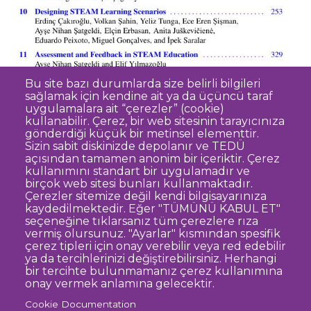
Bu site bazı durumlarda size belirli bilgileri
sağlamak için kendine ait ya da üçüncü taraf
uygulamalara ait “çerezler” (cookie)
kullanabilir. Çerez, bir web sitesinin tarayıcınıza
gönderdiği küçük bir metinsel elementtir.
Sizin sabit diskinizde depolanır ve TEDÜ
açısından tamamen anonim bir içeriktir. Çerez
Dipnot
Clarification Text on Personal Data
kullanımını standart bir uygulamadır ve
Processing
birçok web sitesi bunları kullanmaktadır.
Disclaimer
Corporate Identity
Çerezler sitemize değil kendi bilgisayarınıza
kaydedilmektedir. Eğer "TÜMÜNÜ KABUL ET"
Open Consent Statement
seçeneğine tıklarsanız tüm çerezlere rıza
vermiş olursunuz. "Ayarlar" kısmından spesifik
© TED University. Ziya Gökalp Caddesi No:48 06420, Kolej
çerez tipleri için onay verebilir veya red edebilir
Çankaya - Ankara
ya da tercihlerinizi değiştirebilirsiniz. Herhangi
bir tercihte bulunmamanız çerez kullanımına
onay vermek anlamına gelecektir.
TED
TED
TED
TED
TED
Cookie Documentation
University
University
University
University
University
Contact